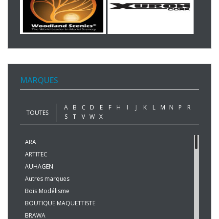
MARQUES
A
B
C
D
E
F
H
I
J
K
L
M
N
P
R
TOUTES
S
T
V
W
X
ARA
ARTITEC
AUHAGEN
Autres marques
Bois Modélisme
BOUTIQUE MAQUETTISTE
BRAWA