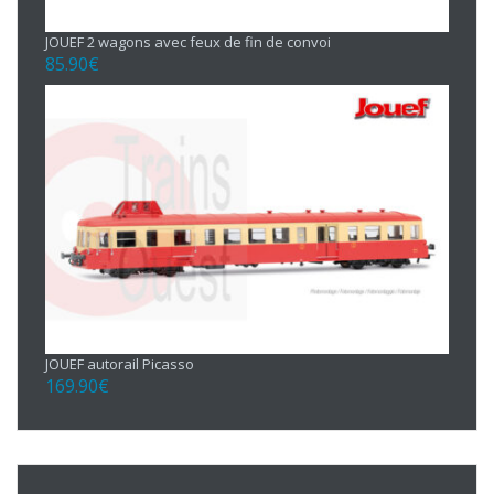
JOUEF 2 wagons avec feux de fin de convoi
85.90
€
JOUEF autorail Picasso
169.90
€