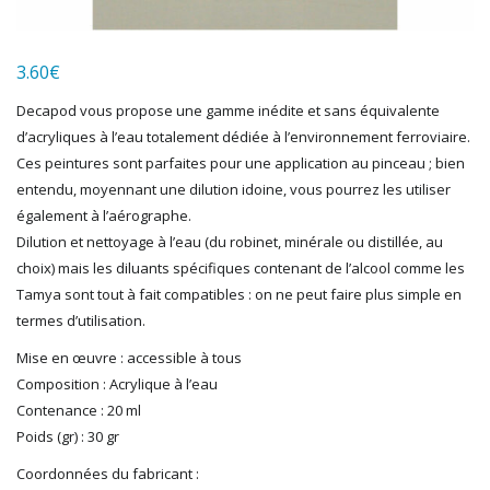
LGB
LS MODELS
3.60
€
MAKETTE
MARLKIN
Decapod vous propose une gamme inédite et sans équivalente
MKD
d’acryliques à l’eau totalement dédiée à l’environnement ferroviaire.
NOREV
Ces peintures sont parfaites pour une application au pinceau ; bien
NOVATEUR MODELES
entendu, moyennant une dilution idoine, vous pourrez les utiliser
PECO
également à l’aérographe.
PG mini
Dilution et nettoyage à l’eau (du robinet, minérale ou distillée, au
choix) mais les diluants spécifiques contenant de l’alcool comme les
PIKO
Tamya sont tout à fait compatibles : on ne peut faire plus simple en
PN SUD MODELISME
termes d’utilisation.
PREISER
PRINCE AUGUST
Mise en œuvre : accessible à tous
R37
Composition : Acrylique à l’eau
REDUTEX
Contenance : 20 ml
REE
Poids (gr) : 30 gr
RÉGIONS ET COMPAGNIES
Coordonnées du fabricant :
ROCO