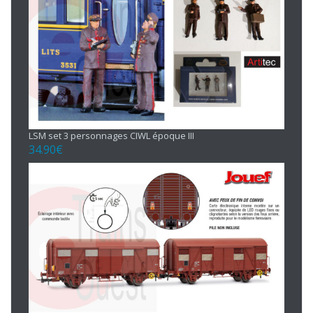
LSM set 3 personnages CIWL époque III
34.90
€