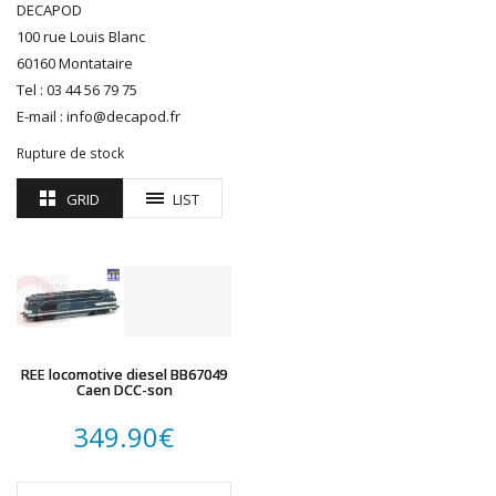
DECAPOD
ROTOMAGUS
100 rue Louis Blanc
ROUTE 87
60160 Montataire
SAI
Tel : 03 44 56 79 75
TAMIYA
E-mail : info@decapod.fr
TORTOISE
Rupture de stock
TRAINS OUEST
Trains-O-Matic
GRID
LIST
TRIX
VIESSMANN
WIKING
WOODLAND SCENICS
XURON
REE locomotive diesel BB67049
Caen DCC-son
349.90
€