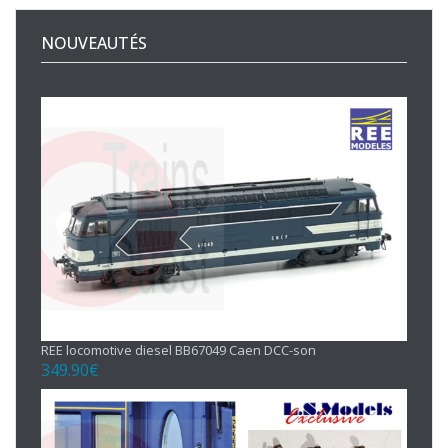
NOUVEAUTÉS
REE locomotive diesel BB67049 Caen DCC-son
349.90
€