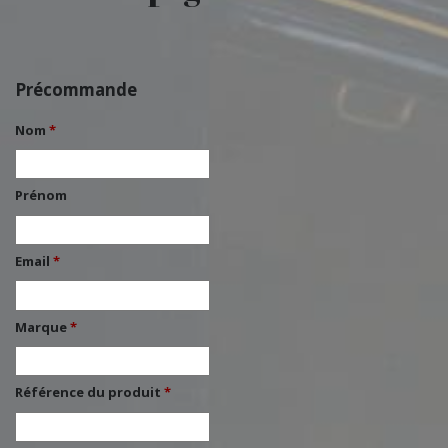
Précommande
Nom
*
Prénom
Email
*
Marque
*
Référence du produit
*