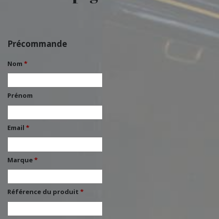
Précommande
Nom
*
Prénom
Email
*
Marque
*
Référence du produit
*