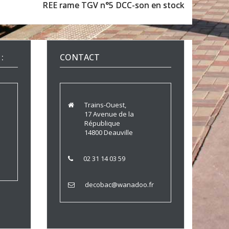
REE rame TGV n°5 DCC-son en stock
:
CONTACT
Trains-Ouest,
17 Avenue de la
République
14800 Deauville
02 31 14 03 59
decobac@wanadoo.fr