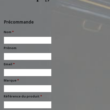
Précommande
Nom
*
Prénom
Email
*
Marque
*
Référence du produit
*