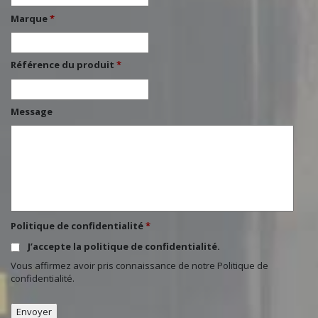
Marque
*
Référence du produit
*
Message
Politique de confidentialité
*
J’accepte la politique de confidentialité.
Vous affirmez avoir pris connaissance de notre
Politique de
confidentialité
.