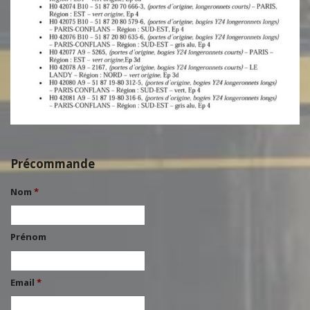
Précommande
Nom
*
Prénom
Email
*