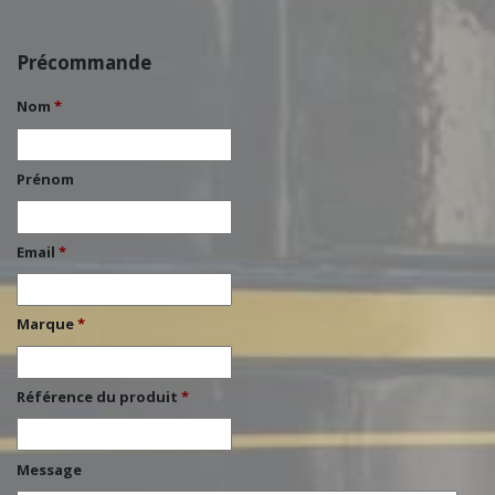
Précommande
Nom
*
Prénom
Email
*
Marque
*
Référence du produit
*
Message