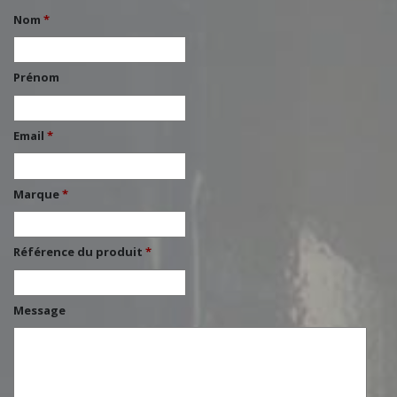
Nom
*
Prénom
Email
*
Marque
*
Référence du produit
*
Message