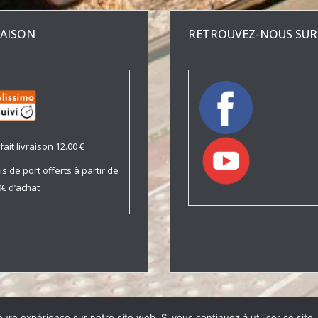
RAISON
RETROUVEZ-NOUS SUR 
fait livraison 12.00 €
is de port offerts à partir de
€ d’achat
Trains Ouest © 2021 |
Politique de Confidentialité
|
Mentions Légales
eure expérience sur notre site web. Si vous continuez à utiliser ce sit