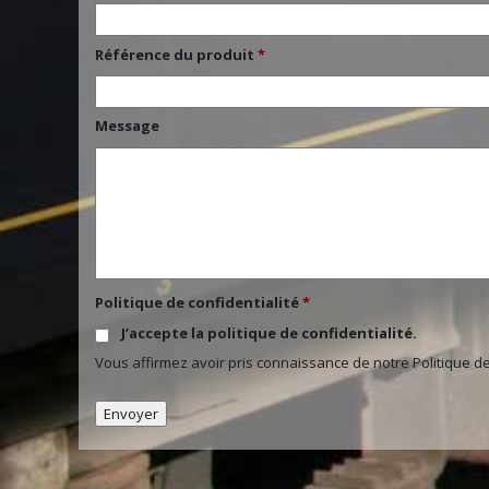
Référence du produit
*
Message
Politique de confidentialité
*
J’accepte la politique de confidentialité.
Vous affirmez avoir pris connaissance de notre
Politique de