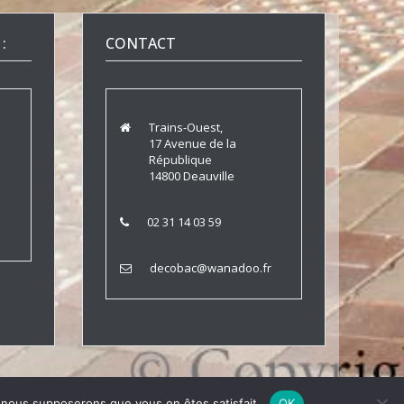
:
CONTACT
Trains-Ouest,
17 Avenue de la
République
14800 Deauville
02 31 14 03 59
decobac@wanadoo.fr
e, nous supposerons que vous en êtes satisfait.
OK