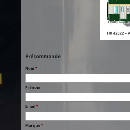
Précommande
Nom
*
Prénom
Email
*
Marque
*