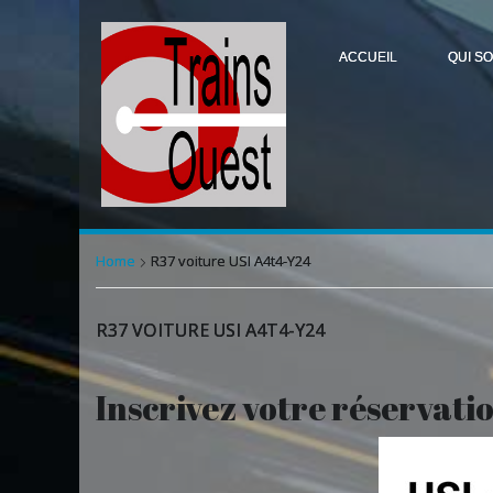
ACCUEIL
QUI S
Home
R37 voiture USI A4t4-Y24
R37 VOITURE USI A4T4-Y24
Inscrivez votre réservati